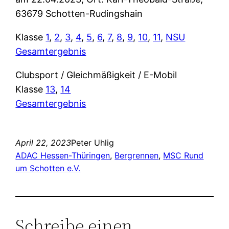
63679 Schotten-Rudingshain
Klasse
1
,
2
,
3
,
4
,
5
,
6
,
7
,
8
,
9
,
10
,
11
,
NSU
Gesamtergebnis
Clubsport / Gleichmäßigkeit / E-Mobil
Klasse
13
,
14
Gesamtergebnis
April 22, 2023
Peter Uhlig
ADAC Hessen-Thüringen
, 
Bergrennen
, 
MSC Rund
um Schotten e.V.
Schreibe einen