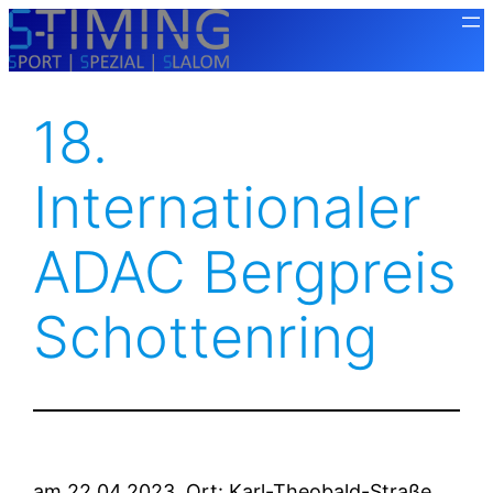
Zum
Inhalt
springen
18.
Internationaler
ADAC Bergpreis
Schottenring
am 22.04.2023, Ort: Karl-Theobald-Straße,