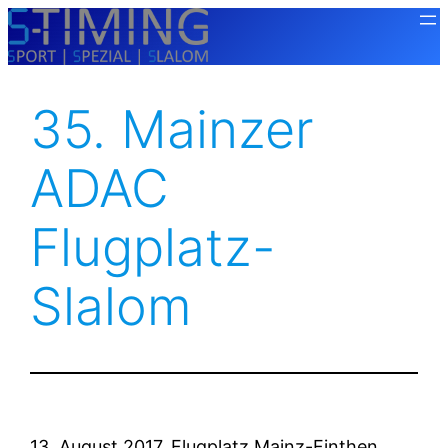
Zum
Inhalt
springen
35. Mainzer
ADAC
Flugplatz-
Slalom
13. August 2017, Flugplatz Mainz-Finthen