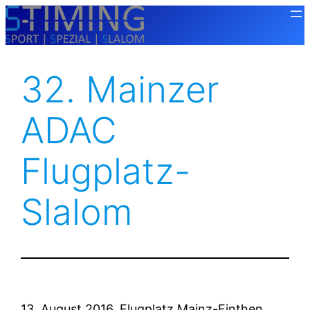
Zum
Inhalt
springen
32. Mainzer
ADAC
Flugplatz-
Slalom
13. August 2016, Flugplatz Mainz-Finthen