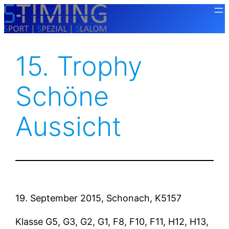
Zum
Inhalt
springen
15. Trophy
Schöne
Aussicht
19. September 2015, Schonach, K5157
Klasse G5, G3, G2, G1, F8, F10, F11, H12, H13,