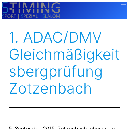
Zum
Inhalt
springen
1. ADAC/DMV
Gleichmäßigkeit
Sbergprüfung
Zotzenbach
5. September 2015, Zotzenbach, ehemalige