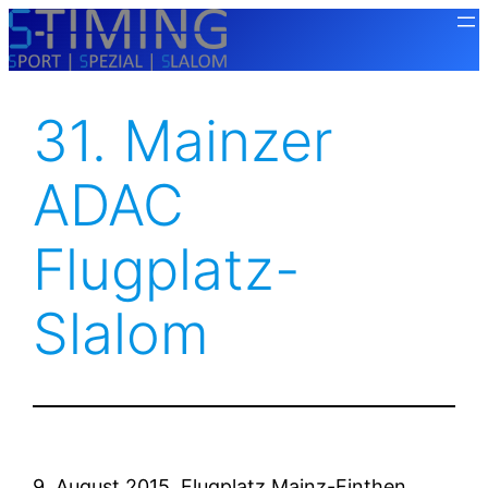
Zum
Inhalt
springen
31. Mainzer
ADAC
Flugplatz-
Slalom
9. August 2015, Flugplatz Mainz-Finthen