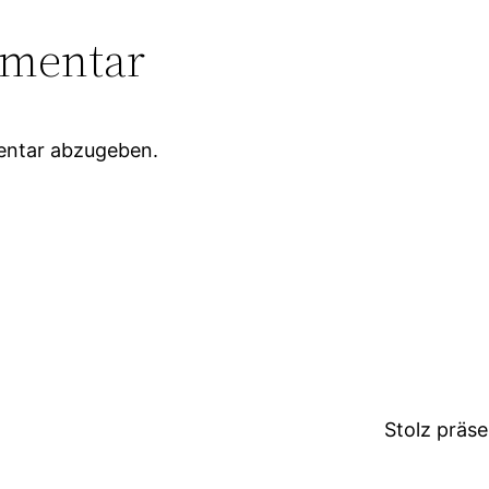
mmentar
entar abzugeben.
Stolz präs