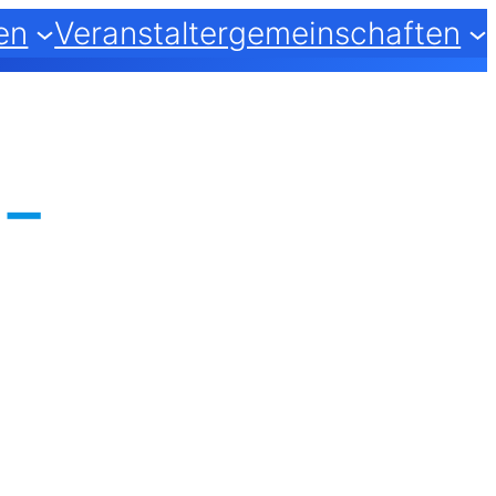
en
Veranstaltergemeinschaften
-
m