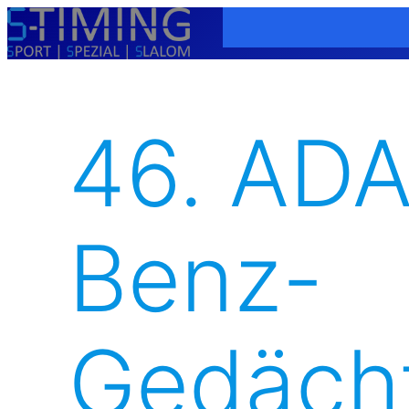
Zum
Inhalt
springen
46. ADA
Benz-
Gedächt