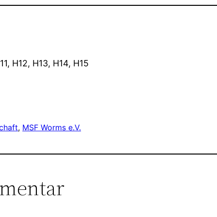
F11, H12, H13, H14, H15
chaft
, 
MSF Worms e.V.
mmentar