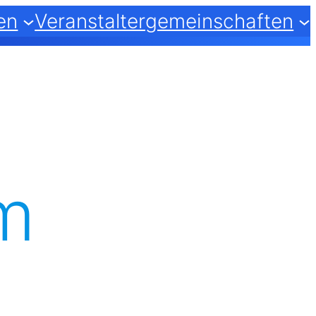
en
Veranstaltergemeinschaften
m