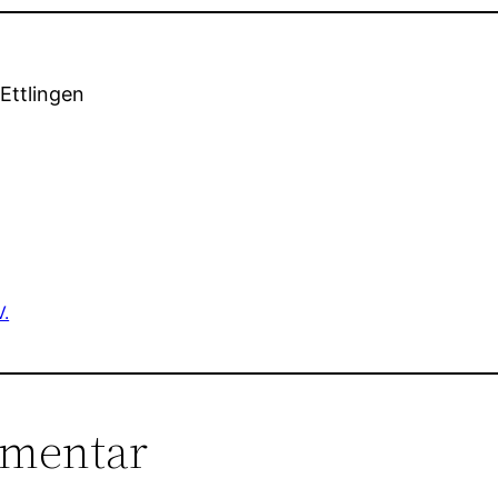
Ettlingen
V.
mmentar