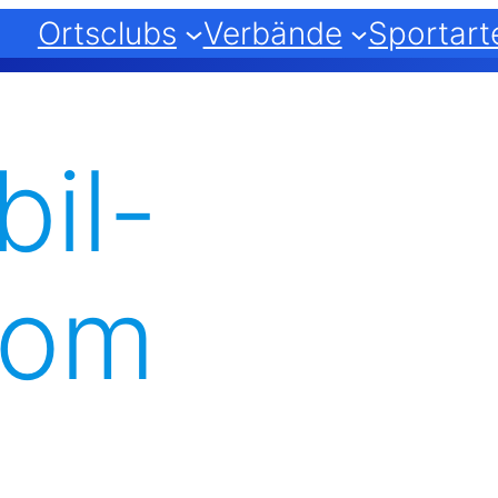
Ortsclubs
Verbände
Sportart
il-
lom