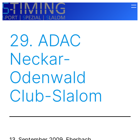
Zum
Inhalt
springen
29. ADAC
Neckar-
Odenwald
Club-Slalom
13. September 2009, Eberbach,