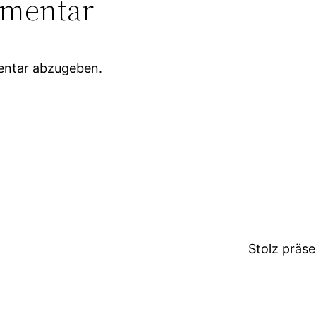
mmentar
entar abzugeben.
Stolz präs