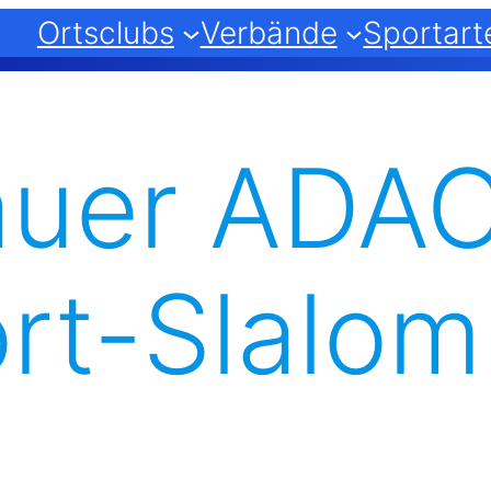
Ortsclubs
Verbände
Sportart
auer ADA
rt-Slalom