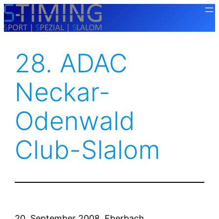
Zum
Inhalt
springen
28. ADAC
Neckar-
Odenwald
Club-Slalom
20. September 2008, Eberbach,