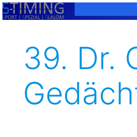
Zum
Inhalt
springen
39. Dr.
Gedächt