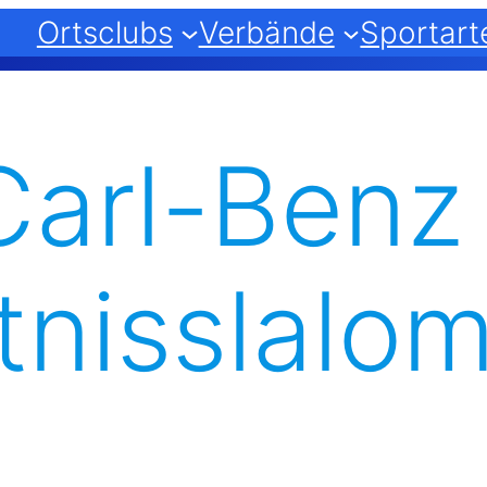
Ortsclubs
Verbände
Sportart
 Carl-Benz
nisslalo