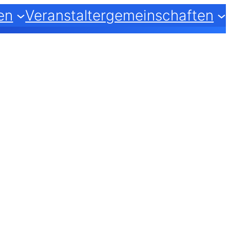
en
Veranstaltergemeinschaften
m