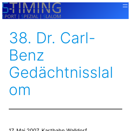
Zum
Inhalt
springen
38. Dr. Carl-
Benz
Gedächtnisslal
Om
17. Mai 2007, Kartbahn Walldorf