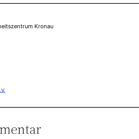
heitszentrum Kronau
.V.
mmentar