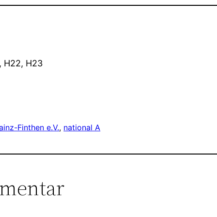
1, H22, H23
inz-Finthen e.V.
, 
national A
mmentar