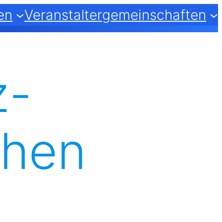
en
Veranstaltergemeinschaften
z-
then