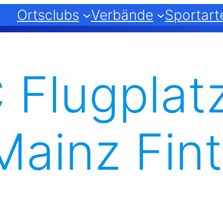
Ortsclubs
Verbände
Sportart
 Flugplat
Mainz Fin