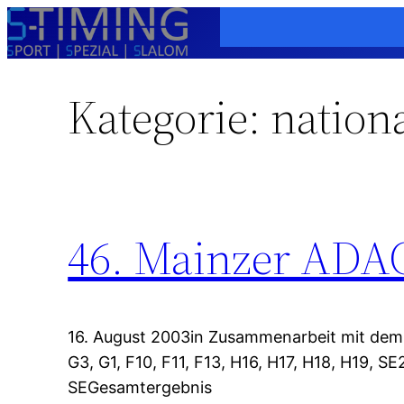
Zum
Inhalt
springen
Kategorie:
nation
46. Mainzer ADAC
16. August 2003in Zusammenarbeit mit dem 
G3, G1, F10, F11, F13, H16, H17, H18, H19, S
SEGesamtergebnis