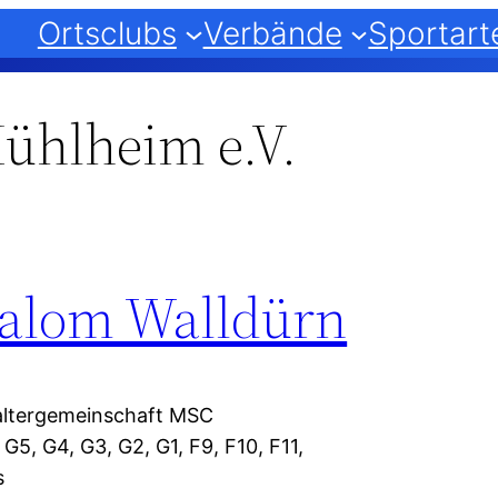
Ortsclubs
Verbände
Sportart
hlheim e.V.
lalom Walldürn
taltergemeinschaft MSC
G5, G4, G3, G2, G1, F9, F10, F11,
s