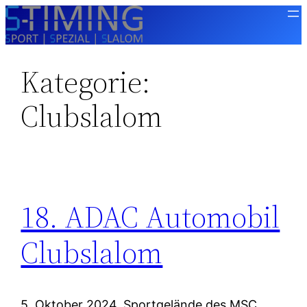
Zum
Inhalt
springen
Kategorie:
Clubslalom
18. ADAC Automobil
Clubslalom
5, Oktober 2024, Sportgelände des MSC