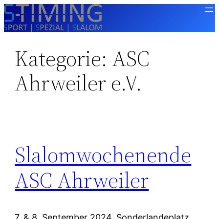
Zum
Inhalt
springen
Kategorie:
ASC
Ahrweiler e.V.
Slalomwochenende
ASC Ahrweiler
7. & 8. September 2024, Sonderlandeplatz