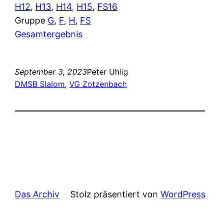
H12
,
H13
,
H14
,
H15
,
FS16
Gruppe
G
,
F
,
H
,
FS
Gesamtergebnis
September 3, 2023
Peter Uhlig
DMSB Slalom
, 
VG Zotzenbach
Das Archiv
Stolz präsentiert von
WordPress