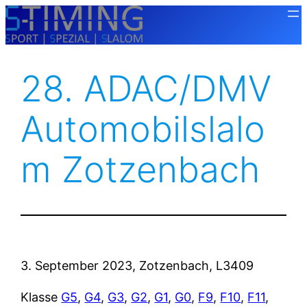
Zum
Inhalt
springen
28. ADAC/DMV
Automobilslalo
M Zotzenbach
3. September 2023, Zotzenbach, L3409
Klasse
G5
,
G4
,
G3
,
G2
,
G1
,
G0
,
F9
,
F10
,
F11
,